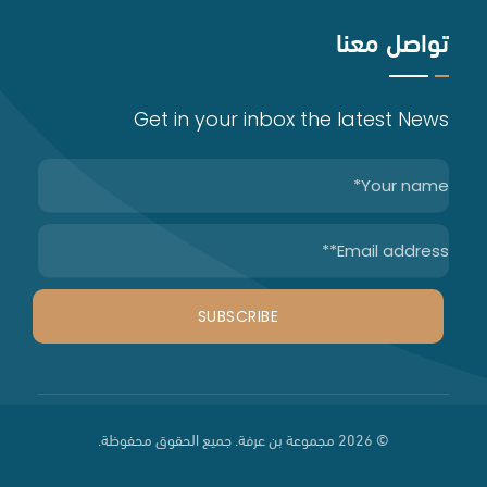
تواصل معنا
الخدمات الصناعية
حقوق الملكية الفكرية
Get in your inbox the latest News
التحكيم
الاستشارات التجارية والاندماج والاستحواذ
إعداد وصياغة وتدقيق العقود
اعداد لوائح تنظيم العمل
الدراسات والاستشارات القانونية
التوثيق
© 2026 مجموعة بن عرفة. جميع الحقوق محفوظة.
تأسيس الشركات
المتابعة