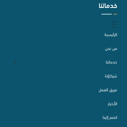
خدماتنا
الخدمات الصناعية
التحكيم
الرئيسية
من نحن
إعداد وصياغة وتدقيق العقود
خدماتنا
شركاؤنا
التقاضي والسبل البديلة لتسوية المنازعات
الدراسات والاستشارات القانونية
فريق العمل
الأخبار
الاستثمار الأجنبي وتراخيصه
تأسيس الشركات
انضم إلينا