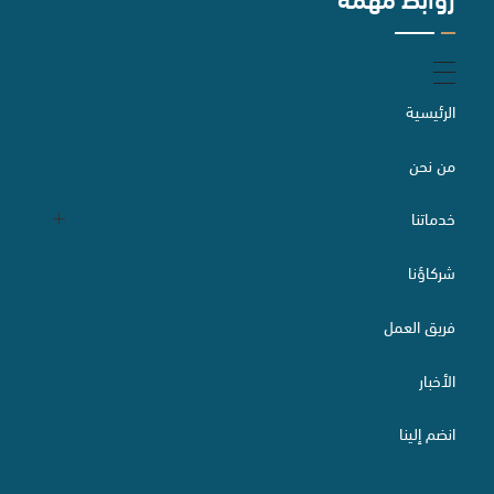
الرئيسية
من نحن
خدماتنا
شركاؤنا
التقاضي والسبل البديلة لتسوية المنازعات
فريق العمل
الأخبار
الاستثمار الأجنبي وتراخيصه
انضم إلينا