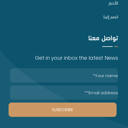
الأخبار
الاستثمار الأجنبي وتراخيصه
تأسيس الشركات
انضم إلينا
تواصل معنا
الخدمات الصناعية
حقوق الملكية الفكرية
Get in your inbox the latest News
التحكيم
الاستشارات التجارية والاندماج والاستحواذ
إعداد وصياغة وتدقيق العقود
اعداد لوائح تنظيم العمل
الدراسات والاستشارات القانونية
التوثيق