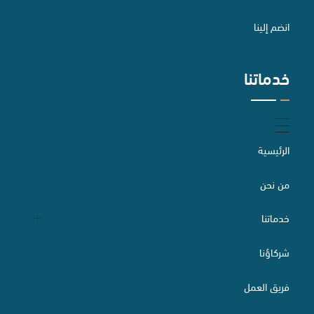
الاستثمار الأجنبي وتراخيصه
انضم إلينا
خدماتنا
الخدمات الصناعية
التحكيم
الرئيسية
من نحن
إعداد وصياغة وتدقيق العقود
خدماتنا
شركاؤنا
التقاضي والسبل البديلة لتسوية المنازعات
الدراسات والاستشارات القانونية
فريق العمل