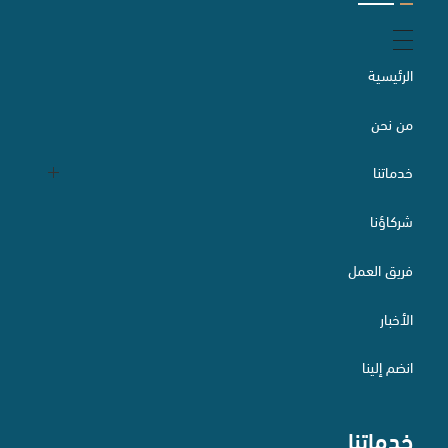
الرئيسية
من نحن
خدماتنا
شركاؤنا
التقاضي والسبل البديلة لتسوية المنازعات
فريق العمل
الأخبار
الاستثمار الأجنبي وتراخيصه
انضم إلينا
خدماتنا
الخدمات الصناعية