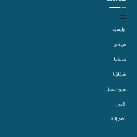
التحكيم
الرئيسية
من نحن
إعداد وصياغة وتدقيق العقود
خدماتنا
شركاؤنا
التقاضي والسبل البديلة لتسوية المنازعات
الدراسات والاستشارات القانونية
فريق العمل
الأخبار
الاستثمار الأجنبي وتراخيصه
تأسيس الشركات
انضم إلينا