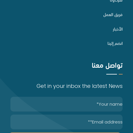
التقاضي والسبل البديلة لتسوية المنازعات
الدراسات والاستشارات القانونية
فريق العمل
الأخبار
الاستثمار الأجنبي وتراخيصه
تأسيس الشركات
انضم إلينا
تواصل معنا
الخدمات الصناعية
حقوق الملكية الفكرية
Get in your inbox the latest News
التحكيم
الاستشارات التجارية والاندماج والاستحواذ
إعداد وصياغة وتدقيق العقود
اعداد لوائح تنظيم العمل