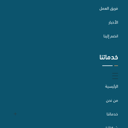
فريق العمل
الأخبار
الاستثمار الأجنبي وتراخيصه
انضم إلينا
خدماتنا
الخدمات الصناعية
التحكيم
الرئيسية
من نحن
إعداد وصياغة وتدقيق العقود
خدماتنا
شركاؤنا