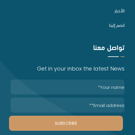
الأخبار
الاستثمار الأجنبي وتراخيصه
تأسيس الشركات
انضم إلينا
تواصل معنا
الخدمات الصناعية
حقوق الملكية الفكرية
Get in your inbox the latest News
التحكيم
الاستشارات التجارية والاندماج والاستحواذ
إعداد وصياغة وتدقيق العقود
اعداد لوائح تنظيم العمل
الدراسات والاستشارات القانونية
التوثيق