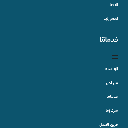
الأخبار
الاستثمار الأجنبي وتراخيصه
انضم إلينا
خدماتنا
الخدمات الصناعية
التحكيم
الرئيسية
من نحن
إعداد وصياغة وتدقيق العقود
خدماتنا
شركاؤنا
التقاضي والسبل البديلة لتسوية المنازعات
الدراسات والاستشارات القانونية
فريق العمل